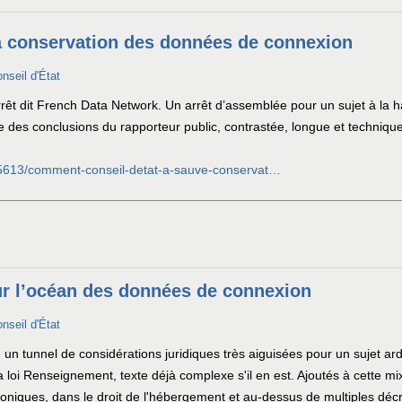
a conservation des données de connexion
onseil d'État
rrêt dit French Data Network. Un arrêt d’assemblée pour un sujet à la h
e des conclusions du rapporteur public, contrastée, longue et techniqu
/45613/comment-conseil-detat-a-sauve-conservat…
sur l’océan des données de connexion
onseil d'État
un tunnel de considérations juridiques très aiguisées pour un sujet ar
la loi Renseignement, texte déjà complexe s'il en est. Ajoutés à cette 
niques, dans le droit de l'hébergement et au-dessus de multiples décre