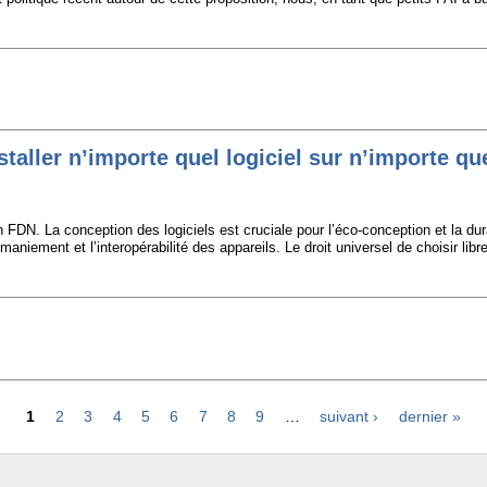
nstaller n’importe quel logiciel sur n’importe qu
n FDN. La conception des logiciels est cruciale pour l’éco-conception et la du
remaniement et l’interopérabilité des appareils. Le droit universel de choisir l
1
2
3
4
5
6
7
8
9
…
suivant ›
dernier »