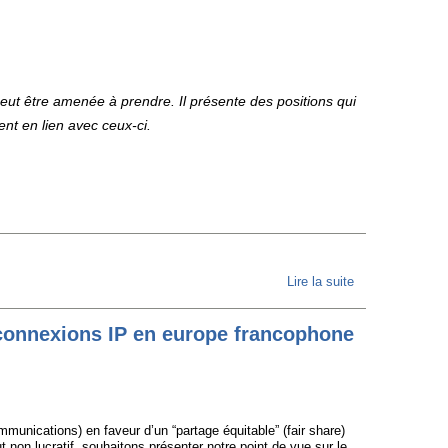
doit
poursuivre
le
financement
des
peut être amenée à prendre. Il présente des positions qui
logiciels
ent en lien avec ceux-ci.
libres
Lire la suite
de
Manifeste
FFDN
erconnexions IP en europe francophone
unications) en faveur d’un “partage équitable” (fair share)
t non lucratif, souhaitons présenter notre point de vue sur le