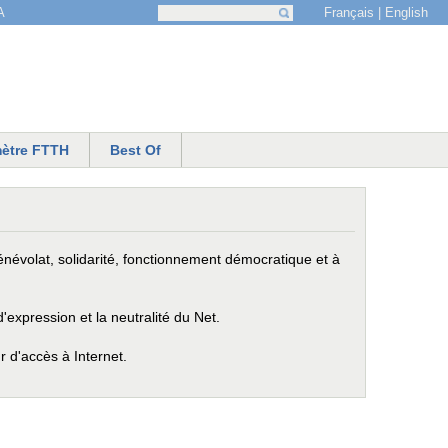
Français
English
A
Recherche
Formulaire de recherche
ètre FTTH
Best Of
névolat, solidarité, fonctionnement démocratique et à
expression et la neutralité du Net.
r d'accès à Internet.