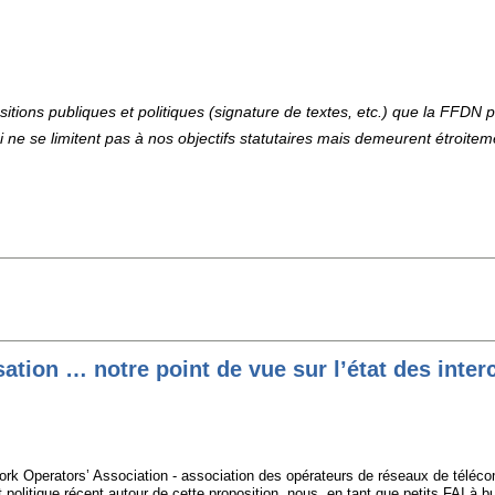
sitions publiques et politiques (signature de textes, etc.) que la FFDN 
i ne se limitent pas à nos objectifs statutaires mais demeurent étroitem
sation … notre point de vue sur l’état des int
k Operators’ Association - association des opérateurs de réseaux de télécomm
 politique récent autour de cette proposition, nous, en tant que petits FAI à bu