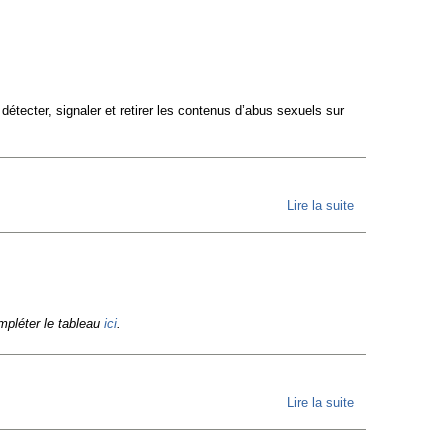
étecter, signaler et retirer les contenus d’abus sexuels sur
Lire la suite
de CHAT
CONTROL
est de
retour :
nous
ompléter le tableau
ici
.
avons
deux mois
pour agir !
Lire la suite
de L’Union
Européenne