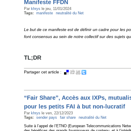
Manifeste FFDN
Par
khrys
le
jeu, 11/01/2024
Tags:
manifeste
neutralité du Net
Le but de ce manifeste est de définir un cadre pour les po
font consensus au sein de notre collectif sur des sujets qu
TL;DR
Partager cet article :
“Fair Share”, Accès aux IXPs, mutuali
pour les petits FAI à but non-lucratif
Par
khrys
le
ven, 22/12/2023
Tags:
sender pays
fair share
neutralité du Net
Suite à l’appel de l’ETNO (European Telecommunications Networ
des bénéfices des grands fournisseurs de contenu, et à l’intérêt