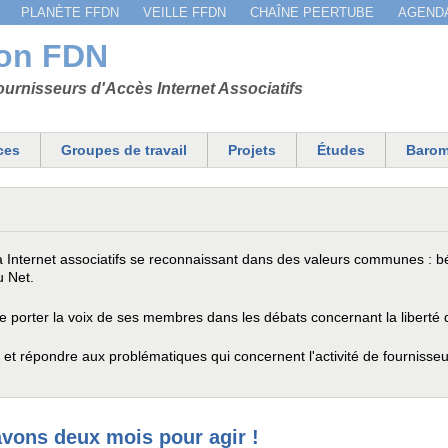
Jump to navigation
PLANÈTE FFDN
VEILLE FFDN
CHAÎNE PEERTUBE
AGEND
ion FDN
urnisseurs d'Accès Internet Associatifs
ces
Groupes de travail
Projets
Études
Barom
Internet associatifs se reconnaissant dans des valeurs communes : bé
u Net.
 porter la voix de ses membres dans les débats concernant la liberté d'
 et répondre aux problématiques qui concernent l'activité de fournisseu
vons deux mois pour agir !