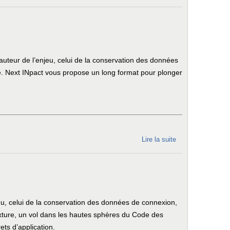
quel
logiciel
sur
n’importe
quel
auteur de l’enjeu, celui de la conservation des données
appareil
e. Next INpact vous propose un long format pour plonger
Lire la suite
de Comment
le Conseil
d’État a
sauvé la
conservation
des données
du, celui de la conservation des données de connexion,
de
mixture, un vol dans les hautes sphères du Code des
connexion
ts d’application.