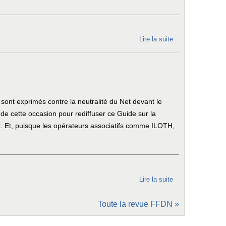
pour agir !
Lire la suite
de Notre
nouvelle
offre de
téléphonie
mobile !
nt exprimés contre la neutralité du Net devant le
e cette occasion pour rediffuser ce Guide sur la
et. Et, puisque les opérateurs associatifs comme ILOTH,
Lire la suite
de La
neutralité
Toute la revue FFDN »
du Net :
la clef du