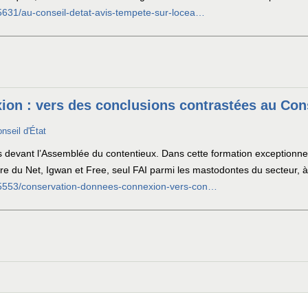
45631/au-conseil-detat-avis-tempete-sur-locea…
on : vers des conclusions contrastées au Cons
onseil d'État
 devant l’Assemblée du contentieux. Dans cette formation exceptionnell
re du Net, Igwan et Free, seul FAI parmi les mastodontes du secteur, à
/45553/conservation-donnees-connexion-vers-con…