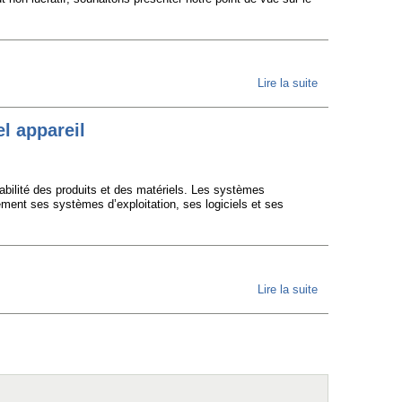
Lire la suite
de “Fair Share”,
Accès aux
IXPs,
el appareil
mutualisation
… notre point
rabilité des produits et des matériels. Les systèmes
de vue sur
ibrement ses systèmes d’exploitation, ses logiciels et ses
l’état des
interconnexions
IP en europe
francophone
Lire la suite
de Lettre
pour les petits
ouverte -
FAI à but non-
Le droit
lucratif
universel
d’installer
n’importe