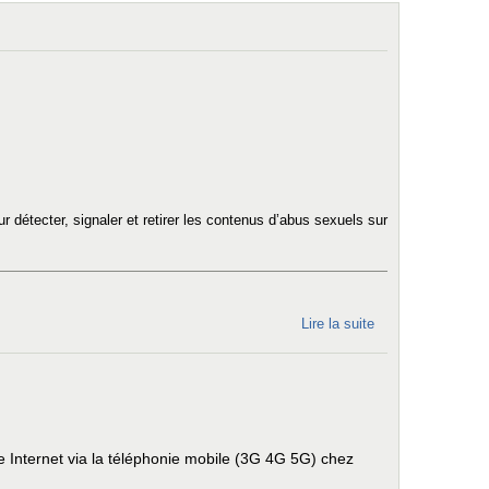
connexion :
vers des
conclusions
contrastées
au Conseil
d'Etat
 détecter, signaler et retirer les contenus d’abus sexuels sur
Lire la suite
de CHAT
CONTROL
est de
retour :
nous
avons
e Internet via la téléphonie mobile (3G 4G 5G) chez
deux mois