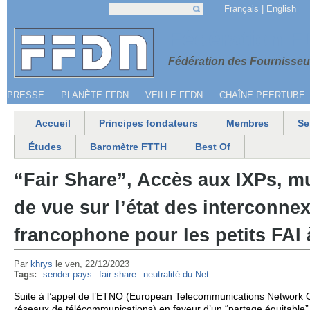
Jump to navigation
Français
English
Recherche
Formulaire de recherche
Menu secondaire
Fédération 
Fédération des Fournisseur
PRESSE
PLANÈTE FFDN
VEILLE FFDN
CHAÎNE PEERTUBE
Accueil
Principes fondateurs
Membres
Se
Menu principal
Études
Baromètre FTTH
Best Of
“Fair Share”, Accès aux IXPs, m
de vue sur l’état des interconne
francophone pour les petits FAI 
Par
khrys
le
ven, 22/12/2023
Tags:
sender pays
fair share
neutralité du Net
Suite à l’appel de l’ETNO (European Telecommunications Network Op
réseaux de télécommunications) en faveur d’un “partage équitable” 