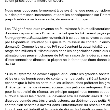
soient prises pour la mettre en œuvre.
Nous nous opposons fermement à ce système, que nous considéron
sur des prémisses incorrectes, et dont les conséquences sur l’Inte
préjudiciables à sa bonne santé, du moins en Europe.
Les FAI génèrent leurs revenus en fournissant à leurs utilisateurice
données depuis et vers l’internet. Le fait que les FAI soient payés 
leurs propres utilisateurices
reviendrait à ce que les services posta
par l’expéditeur. D’autant plus que le fournisseur de contenu n’envoi
demandé. Comme les grands FAI représentent la quasi-totalité du
otage des millions d’utilisateurices dans les négociations entre eux 
utilisateurices peuvent changer de FAI en raison de la dégradation 
d’interconnexions directes, la plupart ne le feront pas étant donn
de FAI.
Si un tel système ne devait s’appliquer qu’entre les grandes socié
et les grands fournisseurs de contenu, en particulier s’il était basé s
économique à faire en sorte que les utilisateurices préfèrent les g
d’hébergement et de réseaux sociaux plus petits ou autogérés. Il va
pour la neutralité du réseau, un principe auquel nous tenons et qu
surtout si seuls les grands FAI devaient être les bénéficiaires d’une t
disproportionnée aux très grands acteurs, au détriment des petits 
contribution servirait à investir dans l’infrastructure du réseau est d
lucratif, qui ont l’intérêt et le devoir de diriger les bénéfices vers l