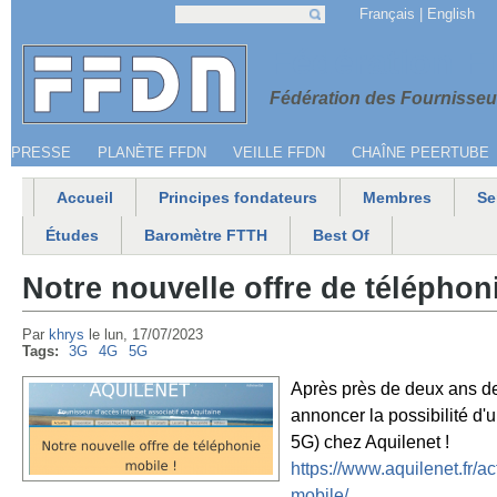
Jump to navigation
Français
English
Recherche
Formulaire de recherche
Menu secondaire
Fédération 
Fédération des Fournisseur
PRESSE
PLANÈTE FFDN
VEILLE FFDN
CHAÎNE PEERTUBE
Accueil
Principes fondateurs
Membres
Se
Menu principal
Études
Baromètre FTTH
Best Of
Notre nouvelle offre de téléphon
Par
khrys
le
lun, 17/07/2023
Tags:
3G
4G
5G
Après près de deux ans de
annoncer la possibilité d'u
5G) chez Aquilenet !
https://www.aquilenet.f
mobile/