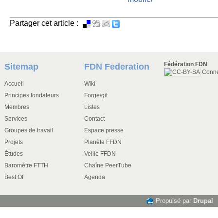
Partager cet article :
Fédération FDN
Sitemap
FDN Federation
Conn
Accueil
Wiki
Principes fondateurs
Forge/git
Membres
Listes
Services
Contact
Groupes de travail
Espace presse
Projets
Planète FFDN
Études
Veille FFDN
Baromètre FTTH
Chaîne PeerTube
Best Of
Agenda
Propulsé par
Drupal