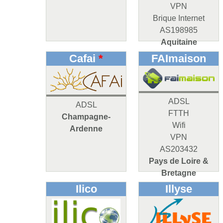
VPN
Brique Internet
AS198985
Aquitaine
Cafai
*
FAImaison
ADSL
ADSL
FTTH
Champagne-
Wifi
Ardenne
VPN
AS203432
Pays de Loire &
Bretagne
Ilico
Illyse