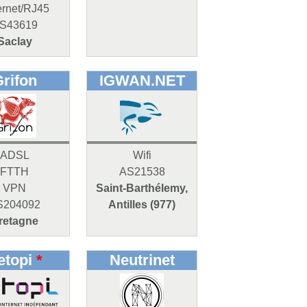
ernet/RJ45
S43619
Saclay
rifon
IGWAN.NET
ADSL
Wifi
FTTH
AS21538
VPN
Saint-Barthélemy,
S204092
Antilles (977)
retagne
etopi
*
Neutrinet