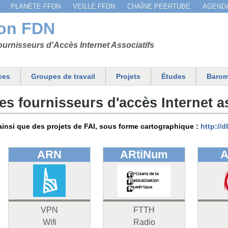
Jump to navigation
PLANÈTE FFDN
VEILLE FFDN
CHAÎNE PEERTUBE
AGEND
ion FDN
urnisseurs d'Accès Internet Associatifs
ces
Groupes de travail
Projets
Études
Barom
s fournisseurs d'accès Internet a
 ainsi que des projets de FAI, sous forme cartographique :
http://d
ARN
ARtiNum
A
VPN
FTTH
Wifi
Radio