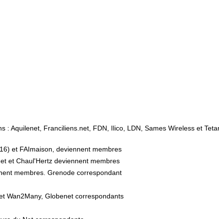
 : Aquilenet, Franciliens.net, FDN, Ilico, LDN, Sames Wireless et Tetan
 2016) et FAImaison, deviennent membres
rnet et Chaul'Hertz deviennent membres
ennent membres. Grenode correspondant
 et Wan2Many, Globenet correspondants