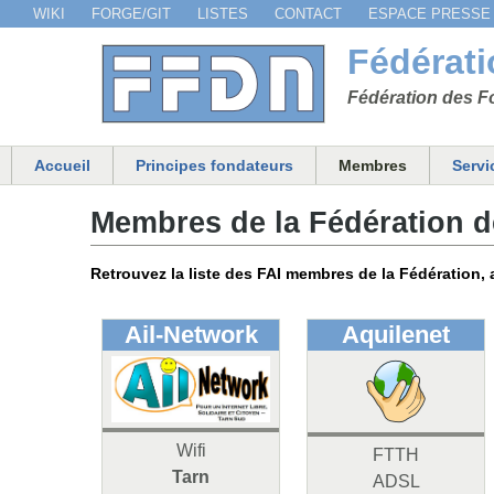
WIKI
FORGE/GIT
LISTES
CONTACT
ESPACE PRESSE
Menu secondaire
Fédérat
Fédération des Fo
Accueil
Principes fondateurs
Membres
Servi
Menu principal
Membres de la Fédération de
Retrouvez la liste des FAI membres de la Fédération,
Ail-Network
Aquilenet
Wifi
FTTH
Tarn
ADSL