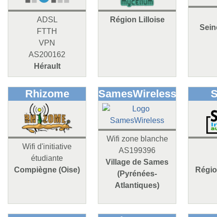
ADSL
Région Lilloise
Sein
FTTH
VPN
AS200162
Hérault
Rhizome
SamesWireless
Wifi zone blanche
Wifi d'initiative
AS199396
étudiante
Village de Sames
Compiègne (Oise)
Régio
(Pyrénées-
Atlantiques)