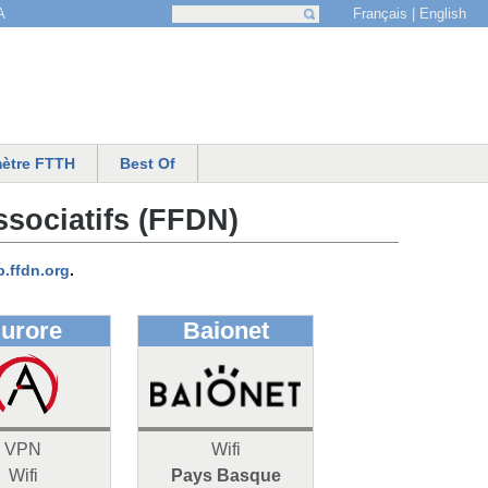
Français
English
A
Recherche
Formulaire de recherche
ètre FTTH
Best Of
ssociatifs (FFDN)
b.ffdn.org
.
urore
Baionet
VPN
Wifi
Wifi
Pays Basque