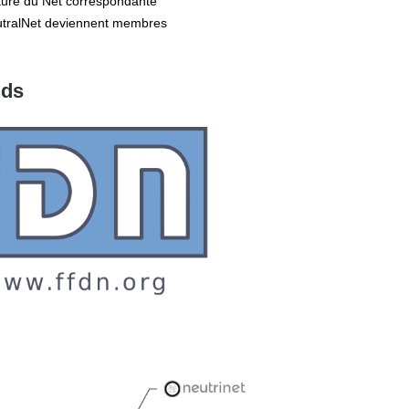
ure du Net correspondante
eutralNet deviennent membres
nds