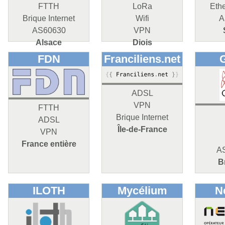
FTTH
LoRa
Eth
Brique Internet
Wifi
A
AS60630
VPN
Alsace
Diois
FDN
Franciliens.net
G
ADSL
VPN
FTTH
Brique Internet
ADSL
Île-de-France
VPN
France entière
A
B
ILOTH
Mycélium
N