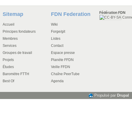
Fédération FDN
Sitemap
FDN Federation
Conn
Accueil
Wiki
Principes fondateurs
Forge/git
Membres
Listes
Services
Contact
Groupes de travail
Espace presse
Projets
Planète FFDN
Études
Veille FFDN
Baromètre FTTH
Chaîne PeerTube
Best Of
Agenda
Propulsé par
Drupal