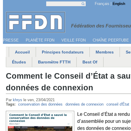
Jump to navigation
Français
English
Recherche
Formulaire de recherche
Menu secondaire
Fédération 
Fédération des Fournisseur
PRESSE
PLANÈTE FFDN
VEILLE FFDN
CHAÎNE PEERTUBE
Accueil
Principes fondateurs
Membres
Se
Menu principal
Études
Baromètre FTTH
Best Of
Comment le Conseil d’État a sau
données de connexion
Par
khrys
le
ven, 23/04/2021
Tags:
conservation des données
données de connexion
conseil d'État
Le Conseil d’État a rendu 
d’assemblée pour un sujet 
des données de connexion