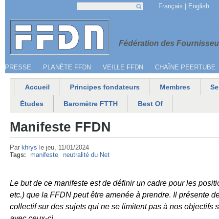
Jump to navigation
Français
English
Recherche
Formulaire de recherche
Menu secondaire
Fédération 
Fédération des Fournisseur
PRESSE
PLANÈTE FFDN
VEILLE FFDN
CHAÎNE PEERTUBE
Accueil
Principes fondateurs
Membres
Se
Menu principal
Études
Baromètre FTTH
Best Of
Manifeste FFDN
Par
khrys
le
jeu, 11/01/2024
Tags:
manifeste
neutralité du Net
Le but de ce manifeste est de définir un cadre pour les positi
etc.) que la FFDN peut être amenée à prendre. Il présente de
collectif sur des sujets qui ne se limitent pas à nos objectifs
avec ceux-ci.