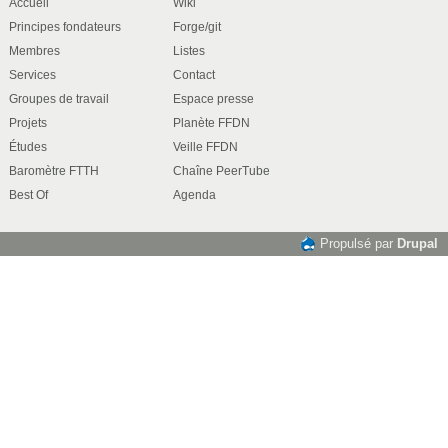
Accueil
Wiki
Principes fondateurs
Forge/git
Membres
Listes
Services
Contact
Groupes de travail
Espace presse
Projets
Planète FFDN
Études
Veille FFDN
Baromètre FTTH
Chaîne PeerTube
Best Of
Agenda
Propulsé par
Drupal