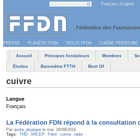
Jump to navigation
Français
English
Recherche
Formulaire de recherche
Menu secondaire
Fédération 
Fédération des Fournisseur
PRESSE
PLANÈTE FFDN
VEILLE FFDN
CHAÎNE PEERTUBE
Accueil
Principes fondateurs
Membres
Se
Menu principal
Études
Baromètre FTTH
Best Of
cuivre
Langue
Français
La Fédération FDN répond à la consultation d
Par
quota_atypique
le
mar, 20/09/2016
Tags:
THD
ARCEP
Fibre
cuivre
radio