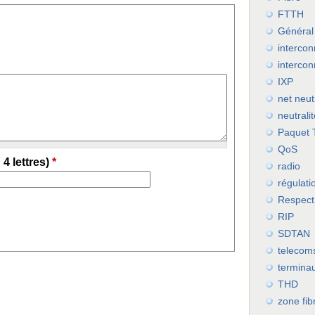
FTTH
Général
intercon
interco
IXP
net neutr
neutrali
Paquet 
QoS
4 lettres)
*
radio
régulati
Respect
RIP
SDTAN
telecoms
termina
THD
zone fib