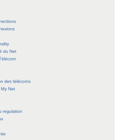
nections
nnexions
ality
té du Net
Télécom
on des télécoms
 My Net
 regulation
ux
rée