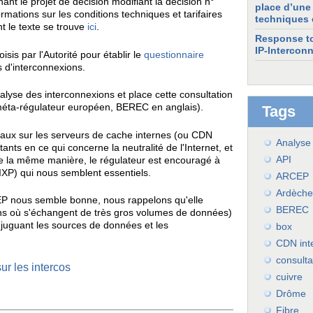
t le projet de décision modifiant la décision n°
place d’une 
rmations sur les conditions techniques et tarifaires
techniques e
t le texte se trouve
ici
.
Response to
IP-Interconn
isis par l'Autorité pour établir le
questionnaire
s d'interconnexions.
nalyse des interconnexions et place cette consultation
méta-régulateur européen, BEREC en anglais).
Tags
avaux sur les serveurs de cache internes (ou CDN
Analyse
étants en ce qui concerne la neutralité de l'Internet, et
API
e la même manière, le régulateur est encouragé à
(IXP) qui nous semblent essentiels.
ARCEP
Ardèche
RCEP nous semble bonne, nous rappelons qu'elle
BEREC
ions où s'échangent de très gros volumes de données)
njuguant les sources de données et les
box
CDN int
consulta
r les intercos
cuivre
Drôme
Fibre