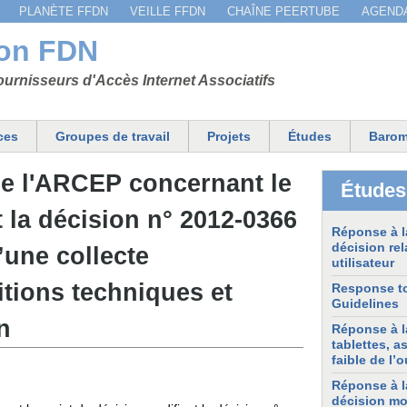
Jump to navigation
PLANÈTE FFDN
VEILLE FFDN
CHAÎNE PEERTUBE
AGEND
ion FDN
urnisseurs d'Accès Internet Associatifs
ces
Groupes de travail
Projets
Études
Barom
de l'ARCEP concernant le
Études
t la décision n° 2012-0366
Réponse à la
décision rel
’une collecte
utilisateur
itions techniques et
Response to
Guidelines
n
Réponse à l
tablettes, a
faible de l’
Réponse à l
décision mod