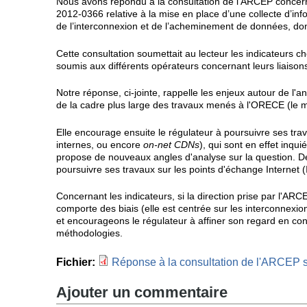
Nous avons répondu à la consultation de l'ARCEP concernan
2012-0366 relative à la mise en place d’une collecte d’info
de l’interconnexion et de l’acheminement de données, don
Cette consultation soumettait au lecteur les indicateurs cho
soumis aux différents opérateurs concernant leurs liaison
Notre réponse, ci-jointe, rappelle les enjeux autour de l'a
de la cadre plus large des travaux menés à l'ORECE (le 
Elle encourage ensuite le régulateur à poursuivre ses tr
internes, ou encore
on-net CDNs
), qui sont en effet inqui
propose de nouveaux angles d'analyse sur la question. D
poursuivre ses travaux sur les points d'échange Internet 
Concernant les indicateurs, si la direction prise par l'A
comporte des biais (elle est centrée sur les interconnex
et encourageons le régulateur à affiner son regard en co
méthodologies.
Fichier:
Réponse à la consultation de l'ARCEP su
Ajouter un commentaire