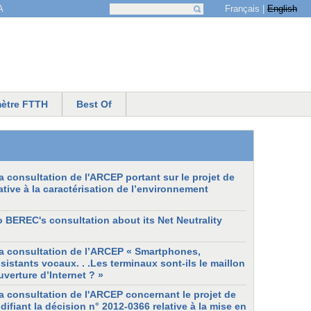
Français
English
A
Recherche
Formulaire de recherche
ètre FTTH
Best Of
 consultation de l'ARCEP portant sur le projet de
ative à la caractérisation de l’environnement
 BEREC's consultation about its Net Neutrality
a consultation de l’ARCEP « Smartphones,
ssistants vocaux. . .Les terminaux sont-ils le maillon
ouverture d’Internet ? »
a consultation de l'ARCEP concernant le projet de
ifiant la décision n° 2012-0366 relative à la mise en