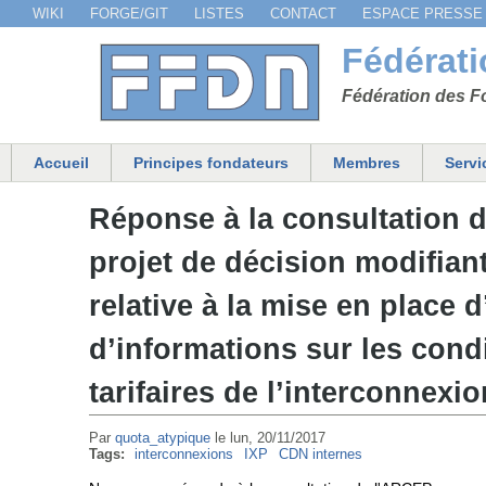
WIKI
FORGE/GIT
LISTES
CONTACT
ESPACE PRESSE
Menu secondaire
Fédérat
Fédération des Fo
Accueil
Principes fondateurs
Membres
Servi
Menu principal
Réponse à la consultation 
projet de décision modifian
relative à la mise en place d
d’informations sur les cond
tarifaires de l’interconnexio
Par
quota_atypique
le
lun, 20/11/2017
Tags:
interconnexions
IXP
CDN internes