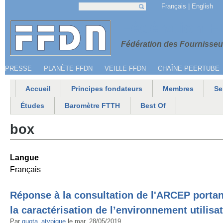
Jump to navigation
Français
English
Recherche
Formulaire de recherche
Menu secondaire
Fédération 
Fédération des Fournisseur
PRESSE
PLANÈTE FFDN
VEILLE FFDN
CHAÎNE PEERTUBE
Accueil
Principes fondateurs
Membres
Se
Menu principal
Études
Baromètre FTTH
Best Of
box
Langue
Français
Réponse à la consultation de l'ARCEP portant 
la caractérisation de l’environnement utilisa
Par
quota_atypique
le
mar, 28/05/2019