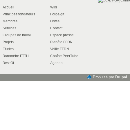
Conn
Accueil
Wiki
Principes fondateurs
Forge/git
Membres
Listes
Services
Contact
Groupes de travail
Espace presse
Projets
Planète FFDN
Études
Veille FFDN
Baromètre FTTH
Chaîne PeerTube
Best Of
Agenda
Propulsé par
Drupal