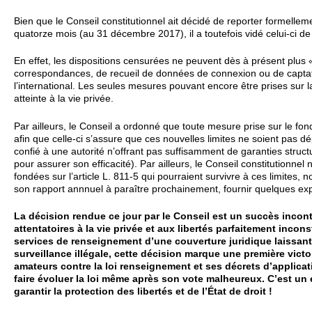
Bien que le Conseil constitutionnel ait décidé de reporter formellemen
quatorze mois (au 31 décembre 2017), il a toutefois vidé celui-ci d
En effet, les dispositions censurées ne peuvent dès à présent plus
correspondances, de recueil de données de connexion ou de capt
l’international. Les seules mesures pouvant encore être prises sur l
atteinte à la vie privée.
Par ailleurs, le Conseil a ordonné que toute mesure prise sur le f
afin que celle-ci s’assure que ces nouvelles limites ne soient pas dép
confié à une autorité n’offrant pas suffisamment de garanties struct
pour assurer son efficacité). Par ailleurs, le Conseil constitutionn
fondées sur l’article L. 811-5 qui pourraient survivre à ces limit
son rapport annnuel à paraître prochainement, fournir quelques expl
La décision rendue ce jour par le Conseil est un succès incont
attentatoires à la vie privée et aux libertés parfaitement incon
services de renseignement d’une couverture juridique laissant
surveillance illégale, cette décision marque une première vict
amateurs contre la loi renseignement et ses décrets d’applicati
faire évoluer la loi même après son vote malheureux. C’est u
garantir la protection des libertés et de l’État de droit !