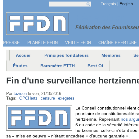
Jump to navigation
Français
English
Recherche
Formulaire de recherche
Menu secondaire
Fédération 
Fédération des Fournisseur
PRESSE
PLANÈTE FFDN
VEILLE FFDN
CHAÎNE PEERTUBE
Accueil
Principes fondateurs
Membres
Se
Menu principal
Études
Baromètre FTTH
Best Of
Fin d'une surveillance hertzienn
Par
taziden
le
ven, 21/10/2016
Tags:
QPCHertz
censure
exegetes
Le Conseil constitutionnel vient
prioritaire de constitutionnalité
hertzienne. Reprenant
nos argu
5 du code de la sécurité intéri
hertziennes, celle-ci n’étant so
sa « mise en oeuvre » n’étant encadrée « d’aucune garantie ».