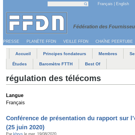
Jump to navigation
Français
English
Recherche
Formulaire de recherche
Menu secondaire
Fédération 
Fédération des Fournisseur
PRESSE
PLANÈTE FFDN
VEILLE FFDN
CHAÎNE PEERTUBE
Accueil
Principes fondateurs
Membres
Se
Menu principal
Études
Baromètre FTTH
Best Of
régulation des télécoms
Langue
Français
Conférence de présentation du rapport sur l’é
(25 juin 2020)
Par
khrys
le
mer, 19/08/2020