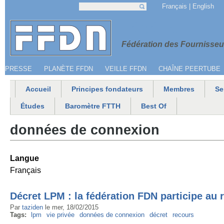
Jump to navigation
Français
English
Recherche
Formulaire de recherche
Menu secondaire
Fédération 
Fédération des Fournisseur
PRESSE
PLANÈTE FFDN
VEILLE FFDN
CHAÎNE PEERTUBE
Accueil
Principes fondateurs
Membres
Se
Menu principal
Études
Baromètre FTTH
Best Of
données de connexion
Langue
Français
Décret LPM : la fédération FDN participe au 
Par
taziden
le
mer, 18/02/2015
Tags:
lpm
vie privée
données de connexion
décret
recours