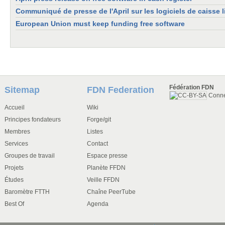
Communiqué de presse de l'April sur les logiciels de caisse l
European Union must keep funding free software
Fédération FDN
Sitemap
FDN Federation
Conn
Accueil
Wiki
Principes fondateurs
Forge/git
Membres
Listes
Services
Contact
Groupes de travail
Espace presse
Projets
Planète FFDN
Études
Veille FFDN
Baromètre FTTH
Chaîne PeerTube
Best Of
Agenda