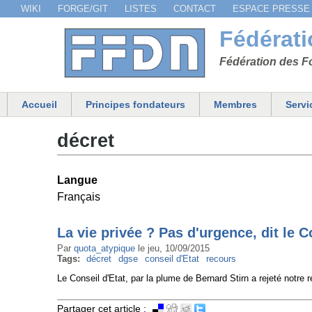
WIKI
FORGE/GIT
LISTES
CONTACT
ESPACE PRESSE
Menu secondaire
Fédérat
Fédération des Fo
Accueil
Principes fondateurs
Membres
Servi
Menu principal
décret
Langue
Français
La vie privée ? Pas d'urgence, dit le C
Par
quota_atypique
le
jeu, 10/09/2015
Tags:
décret
dgse
conseil d'Etat
recours
Le Conseil d'Etat, par la plume de Bernard Stirn a rejeté notre 
Partager cet article :