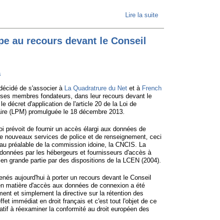
Lire la suite
de La vie
privée ?
Pas
pe au recours devant le Conseil
d'urgence,
dit le
s
Conseil
d'Etat
décidé de s'associer à
La Quadratrure du Net
et à
French
 ses membres fondateurs, dans leur recours devant le
le décret d'application de l'article 20 de la Loi de
aire (LPM) promulguée le 18 décembre 2013.
 loi prévoit de fournir un accès élargi aux données de
de nouveaux services de police et de renseignement, ceci
au préalable de la commission idoine, la CNCIS. La
données par les hébergeurs et fournisseurs d'accès à
 en grande partie par des dispositions de la LCEN (2004).
s aujourd'hui à porter un recours devant le Conseil
e en matière d'accès aux données de connexion a été
ent et simplement la directive sur la rétention des
t immédiat en droit français et c'est tout l'objet de ce
ratif à réexaminer la conformité au droit européen des