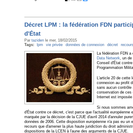
Décret LPM : la fédération FDN partici
d'État
Par
taziden
le
mer, 18/02/2015
Tags:
lpm
vie privée
données de connexion
décret
recour
La fédération FDN a 
Data Network
, un de
Conseil d'État contre 
Programmation Milit
L'article 20 de cette
connexion au profit 
sans aucun contrôle 
conservation de ces 
Internet est imposée
Si nous sommes amené
d'État contre ce décret, c'est parce que l'actualité européenn
marquée par la décision de la CJUE d'avril 2014 d'annuler purem
données de 2006. Cette disposition européenne n'a pas eu un effe
recours que d'amener la plus haute juridiction du droit administ
dispositions de la LCEN à l'aune des arguments de la CJUE.