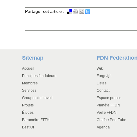
Partager cet article :
Sitemap
FDN Federatio
Accueil
Wiki
Principes fondateurs
Forge/git
Membres
Listes
Services
Contact
Groupes de travail
Espace presse
Projets
Planète FFDN
Études
Veille FFDN
Baromètre FTTH
Chaîne PeerTube
Best Of
Agenda