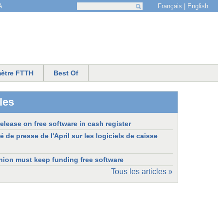
Français
English
A
Recherche
Formulaire de recherche
ètre FTTH
Best Of
les
release on free software in cash register
e presse de l'April sur les logiciels de caisse
ion must keep funding free software
Tous les articles »