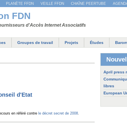
Jump to navigation
PLANÈTE FFDN
VEILLE FFDN
CHAÎNE PEERTUBE
AGEND
ion FDN
urnisseurs d'Accès Internet Associatifs
ces
Groupes de travail
Projets
Études
Barom
Nouvel
April press 
Communiqué d
libres
European Un
onseil d'Etat
recours en référé contre
le décret secret de 2008
.