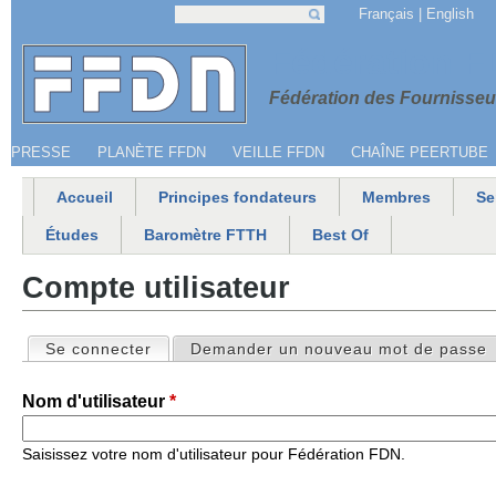
Jump to navigation
Français
English
Recherche
Formulaire de recherche
Menu secondaire
Fédération 
Fédération des Fournisseur
PRESSE
PLANÈTE FFDN
VEILLE FFDN
CHAÎNE PEERTUBE
Accueil
Principes fondateurs
Membres
Se
Menu principal
Études
Baromètre FTTH
Best Of
Compte utilisateur
Se connecter
(onglet actif)
Demander un nouveau mot de passe
Onglets principaux
Nom d'utilisateur
*
Saisissez votre nom d'utilisateur pour Fédération FDN.