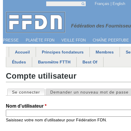
Jump to navigation
Français
English
Recherche
Formulaire de recherche
Menu secondaire
Fédération 
Fédération des Fournisseur
PRESSE
PLANÈTE FFDN
VEILLE FFDN
CHAÎNE PEERTUBE
Accueil
Principes fondateurs
Membres
Se
Menu principal
Études
Baromètre FTTH
Best Of
Compte utilisateur
Se connecter
(onglet actif)
Demander un nouveau mot de passe
Onglets principaux
Nom d'utilisateur
*
Saisissez votre nom d'utilisateur pour Fédération FDN.