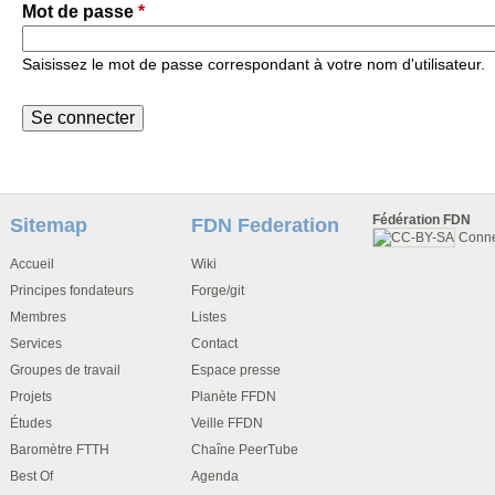
Mot de passe
*
Saisissez le mot de passe correspondant à votre nom d'utilisateur.
Fédération FDN
Sitemap
FDN Federation
Conn
Accueil
Wiki
Principes fondateurs
Forge/git
Membres
Listes
Services
Contact
Groupes de travail
Espace presse
Projets
Planète FFDN
Études
Veille FFDN
Baromètre FTTH
Chaîne PeerTube
Best Of
Agenda