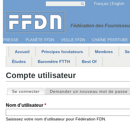
Jump to navigation
Français
English
Recherche
Formulaire de recherche
Menu secondaire
Fédération 
Fédération des Fournisseur
PRESSE
PLANÈTE FFDN
VEILLE FFDN
CHAÎNE PEERTUBE
Accueil
Principes fondateurs
Membres
Se
Menu principal
Études
Baromètre FTTH
Best Of
Compte utilisateur
Se connecter
(onglet actif)
Demander un nouveau mot de passe
Onglets principaux
Nom d'utilisateur
*
Saisissez votre nom d'utilisateur pour Fédération FDN.