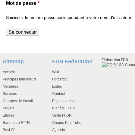
Mot de passe
*
Saisissez le mot de passe correspondant à votre nom d'utilisateur.
Fédération FDN
Sitemap
FDN Federation
Conn
Accueil
Wiki
Principes fondateurs
Forge/git
Membres
Listes
Services
Contact
Groupes de travail
Espace presse
Projets
Planète FFDN
Études
Veille FFDN
Baromètre FTTH
Chaîne PeerTube
Best Of
Agenda