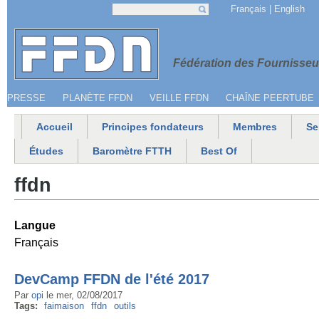
Jump to navigation
Français
English
Recherche
Formulaire de recherche
Menu secondaire
Fédération 
Fédération des Fournisseur
PRESSE
PLANÈTE FFDN
VEILLE FFDN
CHAÎNE PEERTUBE
Accueil
Principes fondateurs
Membres
Se
Menu principal
Études
Baromètre FTTH
Best Of
ffdn
Langue
Français
DevCamp FFDN de l'été 2017
Par
opi
le
mer, 02/08/2017
Tags:
faimaison
ffdn
outils