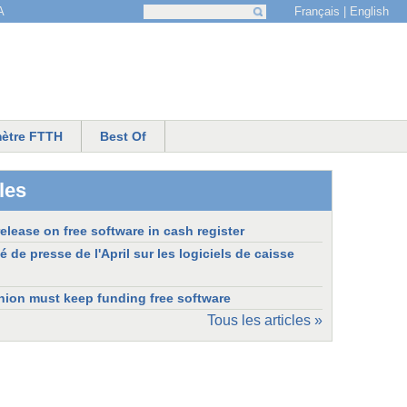
Français
English
A
Recherche
Formulaire de recherche
ètre FTTH
Best Of
les
release on free software in cash register
e presse de l'April sur les logiciels de caisse
ion must keep funding free software
Tous les articles »