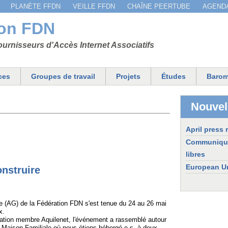
Jump to navigation
PLANÈTE FFDN
VEILLE FFDN
CHAÎNE PEERTUBE
AGEND
ion FDN
urnisseurs d'Accès Internet Associatifs
ces
Groupes de travail
Projets
Études
Barom
Nouvel
April press 
Communiqué d
libres
European Un
onstruire
 (AG) de la Fédération FDN s'est tenue du 24 au 26 mai
x.
iation membre Aquilenet, l'événement a rassemblé autour
 Maison Familiale où nous étions hébergé·e·s, à deux