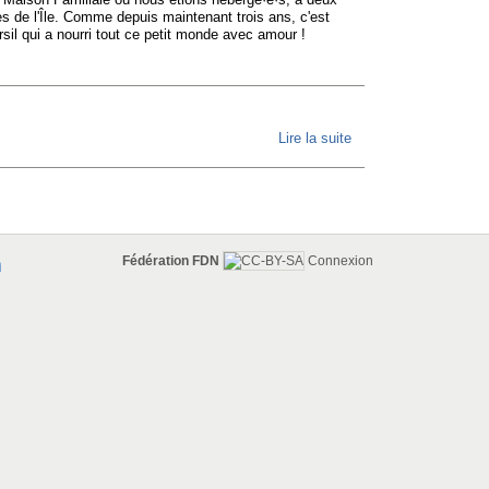
s de l'Île. Comme depuis maintenant trois ans, c'est
rsil qui a nourri tout ce petit monde avec amour !
Lire la suite
de Retour
sur l'AG
2019 :
continuons
à
Fédération FDN
Connexion
n
construire