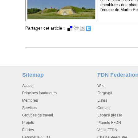
encablures des phare
l'équipe de Martin Pe
Partager cet article :
Sitemap
FDN Federatio
Accueil
Wiki
Principes fondateurs
Forge/git
Membres
Listes
Services
Contact
Groupes de travail
Espace presse
Projets
Planète FFDN
Études
Veille FFDN
Baromètre FTTH
Chaîne PeerTube