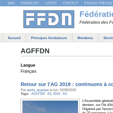
WIKI
FORGE/GIT
LISTES
CONTACT
ESPACE PRESSE
Menu secondaire
Fédérat
Fédération des Fo
Accueil
Principes fondateurs
Membres
Servi
Menu principal
AGFFDN
Langue
Français
Retour sur l'AG 2019 : continuons à c
Par
quota_atypique
le
lun, 02/09/2019
Tags:
AGFFDN
AG 2019
AG
L'Assemblée générale
derniers, sur l'ïle d'Ai
Organisé par l'assoc
de 70 personnes à la