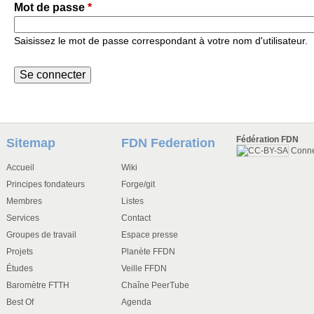
Mot de passe
*
Saisissez le mot de passe correspondant à votre nom d'utilisateur.
Fédération FDN
Sitemap
FDN Federation
Conn
Accueil
Wiki
Principes fondateurs
Forge/git
Membres
Listes
Services
Contact
Groupes de travail
Espace presse
Projets
Planète FFDN
Études
Veille FFDN
Baromètre FTTH
Chaîne PeerTube
Best Of
Agenda