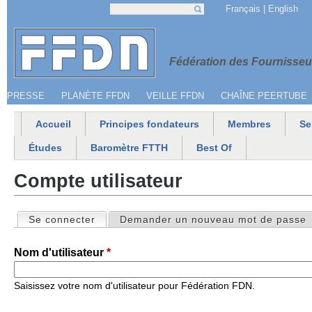
Jump to navigation
Français
English
Recherche
Formulaire de recherche
Menu secondaire
Fédération 
Fédération des Fournisseur
PRESSE
PLANÈTE FFDN
VEILLE FFDN
CHAÎNE PEERTUBE
Accueil
Principes fondateurs
Membres
Se
Menu principal
Études
Baromètre FTTH
Best Of
Compte utilisateur
Se connecter
(onglet actif)
Demander un nouveau mot de passe
Onglets principaux
Nom d'utilisateur
*
Saisissez votre nom d'utilisateur pour Fédération FDN.