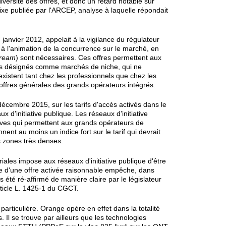
iversité des offres, et donc un retard notable sur
ixe publiée par l'ARCEP, analyse à laquelle répondait
janvier 2012, appelait à la vigilance du régulateur
s à l'animation de la concurrence sur le marché, en
tream
) sont nécessaires. Ces offres permettent aux
ois désignés comme marchés de niche, qui ne
xistent tant chez les professionnels que chez les
 offres générales des grands opérateurs intégrés.
décembre 2015, sur les tarifs d'accès activés dans le
d'initiative publique. Les réseaux d'initiative
sives qui permettent aux grands opérateurs de
nnent au moins un indice fort sur le tarif qui devrait
s zones très denses.
oriales impose aux réseaux d'initiative publique d'être
e d'une offre activée raisonnable empêche, dans
rs été ré-affirmé de manière claire par le législateur
article L. 1425-1 du CGCT.
particulière. Orange opère en effet dans la totalité
Il se trouve par ailleurs que les technologies