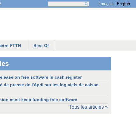
Français
English
A
Recherche
Formulaire de recherche
ètre FTTH
Best Of
les
release on free software in cash register
e presse de l'April sur les logiciels de caisse
ion must keep funding free software
Tous les articles »