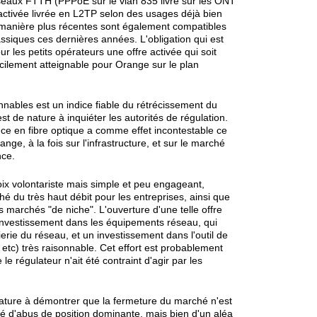
seaux FTTH (PPPoE sur le vlan 835 livré sur les ONT
activée livrée en L2TP selon des usages déjà bien
 manière plus récentes sont également compatibles
ssiques ces dernières années. L'obligation qui est
ur les petits opérateurs une offre activée qui soit
acilement atteignable pour Orange sur le plan
sonnables est un indice fiable du rétrécissement du
t de nature à inquiéter les autorités de régulation.
ce en fibre optique a comme effet incontestable ce
nge, à la fois sur l'infrastructure, et sur le marché
nce.
ix volontariste mais simple et peu engageant,
hé du très haut débit pour les entreprises, ainsi que
s marchés "de niche". L'ouverture d'une telle offre
investissement dans les équipements réseau, qui
rie du réseau, et un investissement dans l'outil de
etc) très raisonnable. Cet effort est probablement
e régulateur n'ait été contraint d'agir par les
ature à démontrer que la fermeture du marché n'est
ifié d'abus de position dominante, mais bien d'un aléa