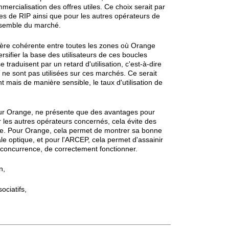
rcialisation des offres utiles. Ce choix serait par
ires de RIP ainsi que pour les autres opérateurs de
ensemble du marché.
nière cohérente entre toutes les zones où Orange
ersifier la base des utilisateurs de ces boucles
traduisent par un retard d'utilisation, c'est-à-dire
 ne sont pas utilisées sur ces marchés. Ce serait
 mais de manière sensible, le taux d'utilisation de
our Orange, ne présente que des avantages pour
les autres opérateurs concernés, cela évite des
tique. Pour Orange, cela permet de montrer sa bonne
cale optique, et pour l'ARCEP, cela permet d'assainir
a concurrence, de correctement fonctionner.
n,
ociatifs,