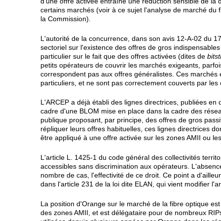
d'une offre activée entraîne une réduction sensible de la d
certains marchés (voir à ce sujet l'analyse de marché du f
la Commission).
L'autorité de la concurrence, dans son avis 12-A-02 du 17 
sectoriel sur l'existence des offres de gros indispensable
particulier sur le fait que des offres activées (dites de
bits
petits opérateurs de couvrir les marchés exigeants, parf
correspondent pas aux offres généralistes. Ces marchés e
particuliers, et ne sont pas correctement couverts par les
L'ARCEP a déjà établi des lignes directrices, publiées en 
cadre d'une BLOM mise en place dans la cadre des réseaux 
publique proposant, par principe, des offres de gros pas
répliquer leurs offres habituelles, ces lignes directrices do
être appliqué à une offre activée sur les zones AMII ou le
L'article L. 1425-1 du code général des collectivités territ
accessibles sans discrimination aux opérateurs. L'absenc
nombre de cas, l'effectivité de ce droit. Ce point a d'ailleu
dans l'article 231 de la loi dite ELAN, qui vient modifier l'
La position d'Orange sur le marché de la fibre optique est 
des zones AMII, et est délégataire pour de nombreux RIPs. 