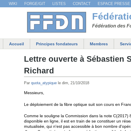
WIKI
FORGE/GIT
LISTES
CONTACT
ESPACE PRESSE
Menu secondaire
Fédérat
Fédération des Fo
Accueil
Principes fondateurs
Membres
Servi
Menu principal
Lettre ouverte à Sébastien 
Richard
Par
quota_atypique
le
dim, 21/10/2018
Messieurs,
Le déploiement de la fibre optique suit son cours en Fran
Comme le souligne la Commission dans la note C(2017) 
disponible en ligne, il est en train de se constituer un r
mutualisée, qui n'est pas accessible à bon nombre d'opéra