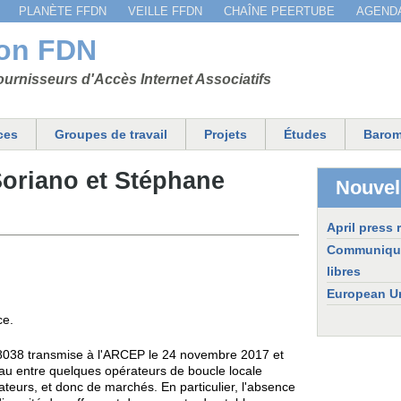
Jump to navigation
PLANÈTE FFDN
VEILLE FFDN
CHAÎNE PEERTUBE
AGEND
ion FDN
urnisseurs d'Accès Internet Associatifs
ces
Groupes de travail
Projets
Études
Barom
Soriano et Stéphane
Nouvel
April press 
Communiqué d
libres
European Un
ce.
8038 transmise à l'ARCEP le 24 novembre 2017 et
éseau entre quelques opérateurs de boucle locale
teurs, et donc de marchés. En particulier, l'absence