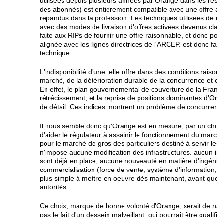
utilisées depuis plusieurs années par Orange dans les ré
des abonnés) est entièrement compatible avec une offre 
répandus dans la profession. Les techniques utilisées de
avec des modes de livraison d'offres activées devenus cla
faite aux RIPs de fournir une offre raisonnable, et donc po
alignée avec les lignes directrices de l'ARCEP, est donc f
technique.
L'indisponibilité d'une telle offre dans des conditions rai
marché, de la détérioration durable de la concurrence et es
En effet, le plan gouvernemental de couverture de la Fran
rétrécissement, et la reprise de positions dominantes d'Ora
de détail. Ces indices montrent un problème de concurre
Il nous semble donc qu'Orange est en mesure, par un cho
d'aider le régulateur à assainir le fonctionnement du marc
pour le marché de gros des particuliers destiné à servir le
n'impose aucune modification des infrastructures, aucun 
sont déjà en place, aucune nouveauté en matière d'ingénie
commercialisation (force de vente, système d'information, 
plus simple à mettre en oeuvre dès maintenant, avant que l
autorités.
Ce choix, marque de bonne volonté d'Orange, serait de n
pas le fait d'un dessein malveillant, qui pourrait être qual