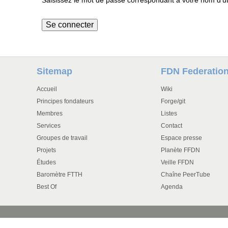
Saisissez le mot de passe correspondant à votre nom d'uti
Sitemap
FDN Federatio
Accueil
Wiki
Principes fondateurs
Forge/git
Membres
Listes
Services
Contact
Groupes de travail
Espace presse
Projets
Planète FFDN
Études
Veille FFDN
Baromètre FTTH
Chaîne PeerTube
Best Of
Agenda