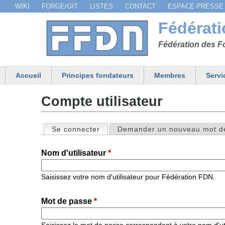
WIKI
FORGE/GIT
LISTES
CONTACT
ESPACE PRESSE
Menu secondaire
Fédérat
Fédération des Fo
Accueil
Principes fondateurs
Membres
Servi
Menu principal
Compte utilisateur
Se connecter
(onglet actif)
Demander un nouveau mot d
Onglets principaux
Nom d'utilisateur
*
Saisissez votre nom d'utilisateur pour Fédération FDN.
Mot de passe
*