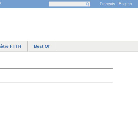
Français
English
A
Recherche
Formulaire de recherche
ètre FTTH
Best Of