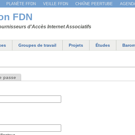
Jump to navigation
PLANÈTE FFDN
VEILLE FFDN
CHAÎNE PEERTUBE
AGEND
ion FDN
urnisseurs d'Accès Internet Associatifs
ces
Groupes de travail
Projets
Études
Barom
e passe