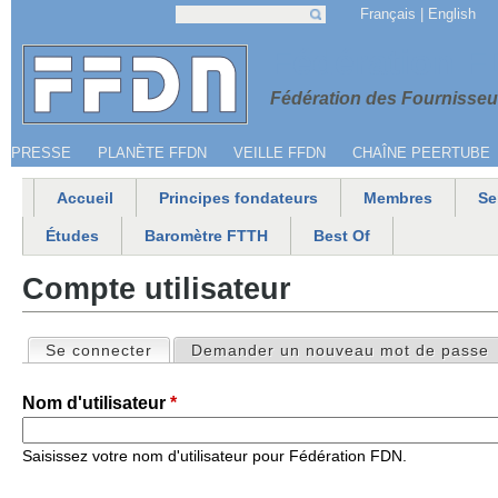
Jump to navigation
Français
English
Recherche
Formulaire de recherche
Menu secondaire
Fédération 
Fédération des Fournisseur
PRESSE
PLANÈTE FFDN
VEILLE FFDN
CHAÎNE PEERTUBE
Accueil
Principes fondateurs
Membres
Se
Menu principal
Études
Baromètre FTTH
Best Of
Compte utilisateur
Se connecter
(onglet actif)
Demander un nouveau mot de passe
Onglets principaux
Nom d'utilisateur
*
Saisissez votre nom d'utilisateur pour Fédération FDN.