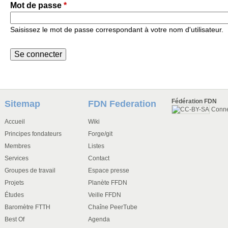
Mot de passe
*
Saisissez le mot de passe correspondant à votre nom d'utilisateur.
Fédération FDN
Sitemap
FDN Federation
Conn
Accueil
Wiki
Principes fondateurs
Forge/git
Membres
Listes
Services
Contact
Groupes de travail
Espace presse
Projets
Planète FFDN
Études
Veille FFDN
Baromètre FTTH
Chaîne PeerTube
Best Of
Agenda