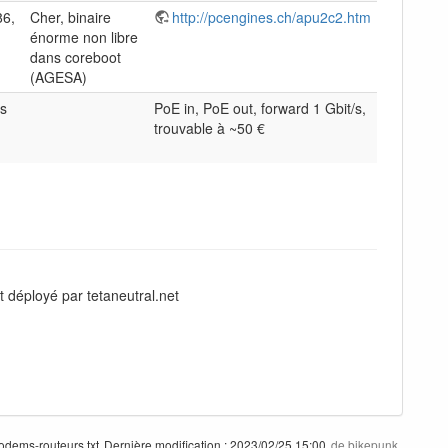
86,
Cher, binaire
http://pcengines.ch/apu2c2.htm
énorme non libre
dans coreboot
(AGESA)
as
PoE in, PoE out, forward 1 Gbit/s,
trouvable à ~50 €
 déployé par tetaneutral.net
dems-routeurs.txt
Dernière modification :
2023/02/25 15:00
de
bikepunk