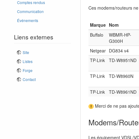
Comptes rendus
Ces modems/routeurs ne 
Communication
Événements
Marque
Nom
Buffalo
WBMR-HP-
Liens externes
G300H
Netgear
DG834 v4
Site
TP-Link
TD-W8951ND
Listes
Forge
TP-Link
TD-W8960N
Contact
TP-Link
TD-W8961ND
Merci de ne pas ajout
Modems/Routeu
Les équipement VDSL/VDS