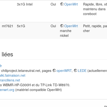
3x1G Intel
Oui
OpenWrt
Rapide, libre, x
maintenu dans
coreboot
mt7621
5x1G
Oui
OpenWrt
Petit, rapide, p
marche
cher
nickel
 liées
fr
 chiliproject.tetaneutral.net, pages
openWRT
,
LEDE
(actuellement
wiki.faimaison.net
franciliens.net
lo WBMR-HP-G300H et du TP-Link TD-W8970.
enwrt.org
(matériel compatible OpenWrt)
mo