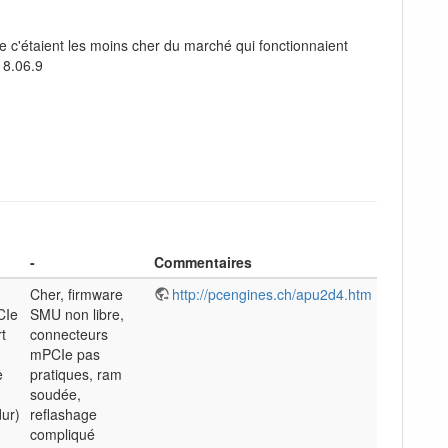
 c'étaient les moins cher du marché qui fonctionnaient
18.06.9
-
Commentaires
Cher, firmware
http://pcengines.ch/apu2d4.htm
CIe
SMU non libre,
rt
connecteurs
mPCIe pas
e
pratiques, ram
soudée,
dur)
reflashage
compliqué