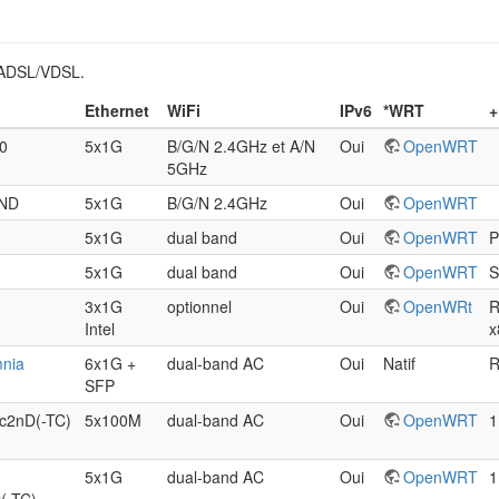
d'ADSL/VDSL.
Ethernet
WiFi
IPv6
*WRT
+
0
5x1G
B/G/N 2.4GHz et A/N
Oui
OpenWRT
5GHz
ND
5x1G
B/G/N 2.4GHz
Oui
OpenWRT
5x1G
dual band
Oui
OpenWRT
P
5x1G
dual band
Oui
OpenWRT
S
3x1G
optionnel
Oui
OpenWRt
R
Intel
x
mnia
6x1G +
dual-band AC
Oui
Natif
R
SFP
c2nD(-TC)
5x100M
dual-band AC
Oui
OpenWRT
1
5x1G
dual-band AC
Oui
OpenWRT
1