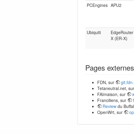
PCEngines
APU2
Ubiquiti
EdgeRouter
X (ER-X)
Pages externes
FDN, sur
git.fdn.
Tetaneutral.net, sur
FAImaison, sur
Franciliens, sur
Review
du Buffa
OpenWrt, sur
op