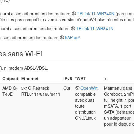
(-TC)
 fourni à ses adhérent·es des routeurs
TPLink TL-WR740N
(parce que
 n'es pas compatible avec les version d'openWrt plus récentes que 
fourni à ses adhérent·es des routeurs
TPLink TL-WR841N
.
i à ses adhérent·es des routeurs
hAP ac²
.
es sans Wi-Fi
-Fi, ni modem ADSL/VDSL.
Chipset
Ethernet
IPv6
*WRT
+
AMD G-
3x1G Realteck
Oui
OpenWrt
,
Maintenu dans
T40E
RTL8111/8168/8411
compatible
Coreboot, 2mP
avec quasi
full height, 1 po
toute
mSATA, 1 port
distribution
SATA (demand
GNU/Linux
un adaptateur
pour le disque 