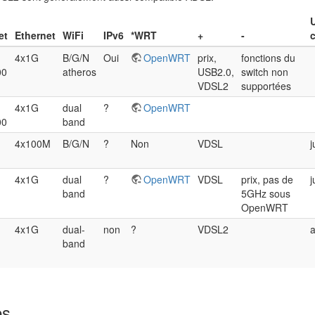
U
et
Ethernet
WiFi
IPv6
*WRT
+
-
4x1G
B/G/N
Oui
OpenWRT
prix,
fonctions du
00
atheros
USB2.0,
switch non
VDSL2
supportées
4x1G
dual
?
OpenWRT
00
band
4x100M
B/G/N
?
Non
VDSL
j
4x1G
dual
?
OpenWRT
VDSL
prix, pas de
j
band
5GHz sous
OpenWRT
4x1G
dual-
non
?
VDSL2
a
band
es