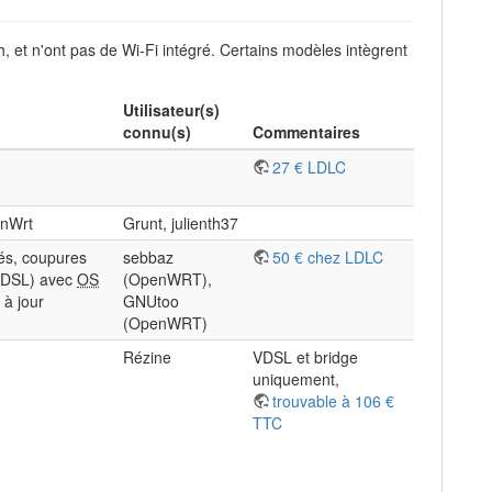
, et n'ont pas de Wi-Fi intégré. Certains modèles intègrent
Utilisateur(s)
connu(s)
Commentaires
27 € LDLC
nWrt
Grunt, julienth37
ités, coupures
sebbaz
50 € chez LDLC
ADSL) avec
OS
(OpenWRT),
 à jour
GNUtoo
(OpenWRT)
Rézine
VDSL et bridge
uniquement,
trouvable à 106 €
TTC