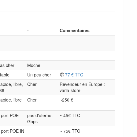
-
Commentaires
as cher
Moche
table
Un peu cher
77 € TTC
apide, libre,
Cher
Revendeur en Europe :
86
varia-store
apide, libre
Cher
~250 €
 port POE
pas d'eternet
~ 45€ TTC
Gbps
 port POE IN
~ 75€ TTC