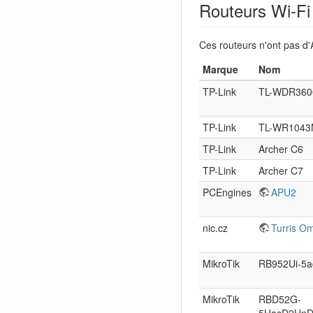
Routeurs Wi-Fi
Ces routeurs n'ont pas 
Marque
Nom
TP-Link
TL-WDR360
TP-Link
TL-WR1043
TP-Link
Archer C6
TP-Link
Archer C7
PCEngines
APU2
nic.cz
Turris O
MikroTik
RB952Ui-5a
MikroTik
RBD52G-