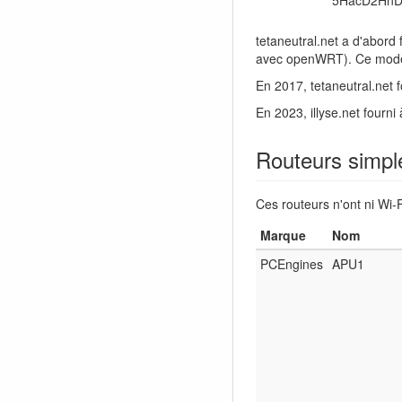
5HacD2HnD
tetaneutral.net a d'abord
avec openWRT). Ce modèle
En 2017, tetaneutral.net 
En 2023, illyse.net fourn
Routeurs simpl
Ces routeurs n'ont ni Wi
Marque
Nom
PCEngines
APU1