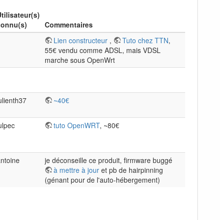
tilisateur(s)
connu(s)
Commentaires
Lien constructeur
,
Tuto chez TTN
,
55€ vendu comme ADSL, mais VDSL
marche sous OpenWrt
ulienth37
~40€
ulpec
tuto OpenWRT
, ~80€
ntoine
je déconseille ce produit, firmware buggé
à mettre à jour
et pb de hairpinning
(génant pour de l'auto-hébergement)