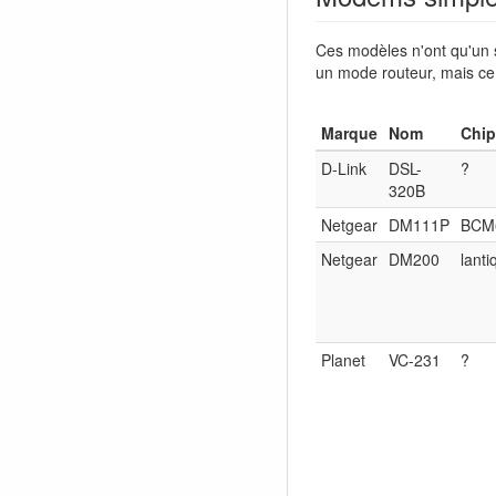
Ces modèles n'ont qu'un s
un mode routeur, mais ce 
Marque
Nom
Chip
D-Link
DSL-
?
320B
Netgear
DM111P
BCM
Netgear
DM200
lanti
Planet
VC-231
?