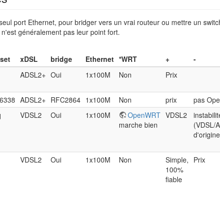
eul port Ethernet, pour bridger vers un vrai routeur ou mettre un switch
n'est généralement pas leur point fort.
set
xDSL
bridge
Ethernet
*WRT
+
-
ADSL2+
Oui
1x100M
Non
Prix
6338
ADSL2+
RFC2864
1x100M
Non
prix
pas Ope
q
VDSL2
Oui
1x100M
OpenWRT
VDSL2
instabil
marche bien
(VDSL/
d'origine
VDSL2
Oui
1x100M
Non
Simple,
Prix
100%
fiable