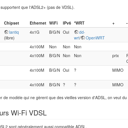
supportent que l'ADSL2+ (pas de VDSL).
Chipset
Ethernet
WiFi
IPv6
*WRT
+
-
lantiq
4x1G
B/G/N
Oui
dd-
(libre)
wrt
/
OpenWRT
4x100M
Non
Non
Non
4x100M
B/G/N
Non
Non
prix
4x100M
B/G/N
Oui
?
MIMO
4x100M
B/G/N
?
?
MIMO
er de modèle qui ne gèrent que des vieilles version d'ADSL, on veut 
rs Wi-Fi VDSL
L2 sont généralement aussi compatible ADSL.