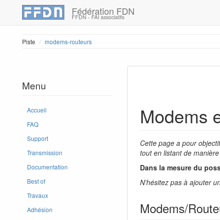
Fédération FDN
FFDN - FAI associatifs
Piste
modems-routeurs
Menu
Modems et
Accueil
FAQ
Support
Cette page a pour objecti
tout en listant de manière
Transmission
Dans la mesure du possi
Documentation
Best of
N'hésitez pas à ajouter u
Travaux
Modems/Routeu
Adhésion