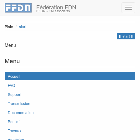
Fédération FDN
FFDN - FAI associatifs
Piste
start
start
Menu
Menu
Accueil
FAQ
Support
Transmission
Documentation
Best of
Travaux
Adhésion