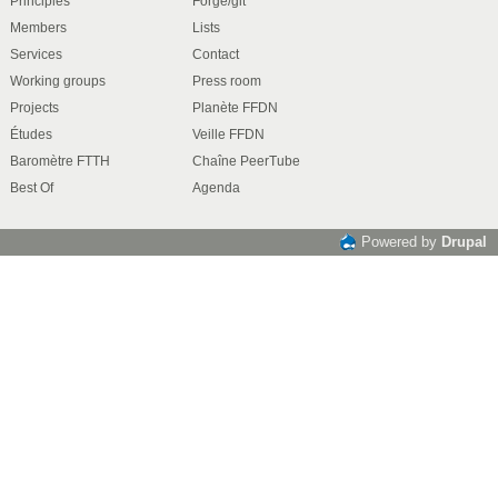
Principles
Forge/git
Members
Lists
Services
Contact
Working groups
Press room
Projects
Planète FFDN
Études
Veille FFDN
Baromètre FTTH
Chaîne PeerTube
Best Of
Agenda
Powered by
Drupal