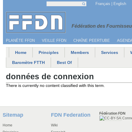
Jump to navigation
Français
English
Search
Search form
Menu secondaire
Fédération 
Fédération des Fournisseur
PLANÈTE FFDN
VEILLE FFDN
CHAÎNE PEERTUBE
AGEND
Home
Principles
Members
Services
Main menu
Baromètre FTTH
Best Of
données de connexion
There is currently no content classified with this term.
Fédération FDN
Sitemap
FDN Federation
Conn
Home
Wiki